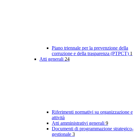
Piano triennale per la prevenzione della
corruzione e della trasparenza (PTPCT)
1
Atti generali
24
Riferimenti normativi su organizzazione e
attività
Atti amministrativi generali
9
Documenti di programmazione strategico-
gestionale
3