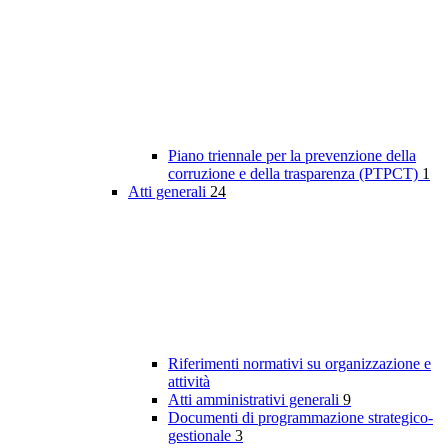
Piano triennale per la prevenzione della
corruzione e della trasparenza (PTPCT)
1
Atti generali
24
Riferimenti normativi su organizzazione e
attività
Atti amministrativi generali
9
Documenti di programmazione strategico-
gestionale
3