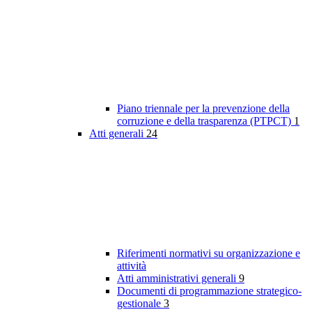
Piano triennale per la prevenzione della
corruzione e della trasparenza (PTPCT)
1
Atti generali
24
Riferimenti normativi su organizzazione e
attività
Atti amministrativi generali
9
Documenti di programmazione strategico-
gestionale
3