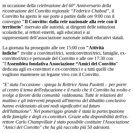
in occasione della
celebrazione del 60° Anniversario della
ricostruzione del Convitto regionale “Federico Chabod”
, il
Convitto ha aperto le sue porte a partire dalle ore 9:00 con il
c
onvegno
"Il Convitto: dalla rete nazionale alla rete con il
territorio"
riservato alle autorità, ai dirigenti delle
istituzioni
scolastiche, ai rettori emeriti,
agli educatori e ai
rappresentanti
dell’associazione nazionale istituti
educativi statali.
La giornata ha proseguito alle ore 15:00 con
"Attività
ludiche"
rivolte a convittori/trici,
semiconvittori/trici, famiglie,
ex-
convittori/trici e personale del Convitto e alle ore 17:30 con
"l'
Assemblea fondativa Associazione “Amici del Convitto
”
dedicata agli ex-convittori e ex-convittrici e a tutti quelli che
vogliono mantenere un legame vivo con il Convitto.
"E' stata l'occasione - spiega la Rettrice Anna Paoletti - per porre
al centro il tema dell'educazione e il ruolo che il Convitto ha svolto e
svolge a favore della comunità valdostana.
Tutte le relazioni del
mattino e gli interventi proposti all'interno
del dibattito conclusivo
hanno evidenziato alcuni nodi significativi sul
futuro
dell'Istituzione".
Nel pomeriggio grande è stata la partecipazione
delle famiglie e degli
ex-convittori. Grazie alla disponibilità dell'ex-
rettore Carlo
Champvillair è stato possibile costituire l'Associazione
"Amici del
Convitto" che ha già raccolto più 50 adesioni.