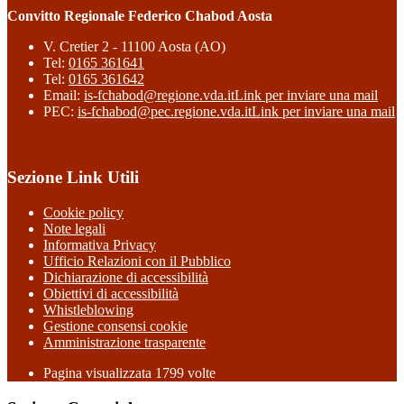
Convitto Regionale Federico Chabod Aosta
V. Cretier 2 - 11100 Aosta (AO)
Tel:
0165 361641
Tel:
0165 361642
Email:
is-fchabod@regione.vda.it
Link per inviare una mail
PEC:
is-fchabod@pec.regione.vda.it
Link per inviare una mail
Sezione Link Utili
Cookie policy
Note legali
Informativa Privacy
Ufficio Relazioni con il Pubblico
Dichiarazione di accessibilità
Obiettivi di accessibilità
Whistleblowing
Gestione consensi cookie
Amministrazione trasparente
Pagina visualizzata
1799
volte