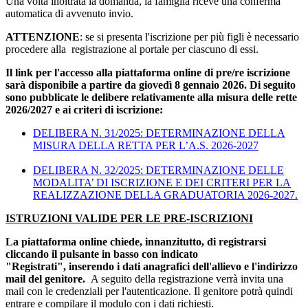
Una volta inoltrata la domanda, la famiglia riceve una conferma
automatica di avvenuto invio.
ATTENZIONE
:
se si presenta l'iscrizione per più figli è necessario
procedere alla registrazione al portale per ciascuno di essi.
Il link per l'accesso alla piattaforma online di pre/re iscrizione
sarà disponibile a partire da giovedì 8 gennaio 2026. Di seguito
sono
pubblicate le delibere relativamente alla misura delle rette
2026/2027 e ai criteri di iscrizione:
DELIBERA N. 31/2025: DETERMINAZIONE DELLA
MISURA DELLA RETTA PER L’A.S. 2026-2027
DELIBERA N. 32/2025: DETERMINAZIONE DELLE
MODALITA’ DI ISCRIZIONE E DEI CRITERI PER LA
REALIZZAZIONE DELLA GRADUATORIA 2026-2027.
ISTRUZIONI VALIDE PER LE PRE-ISCRIZIONI
La piattaforma online chiede, innanzitutto, di registrarsi
cliccando il pulsante in basso con indicato
"Registrati",
inserendo i dati anagrafici dell'allievo e l'indirizzo
mail del genitore.
A seguito della registrazione verrà invita una
mail con le credenziali per l'autenticazione. Il genitore potrà quindi
entrare e compilare il modulo con i dati richiesti.