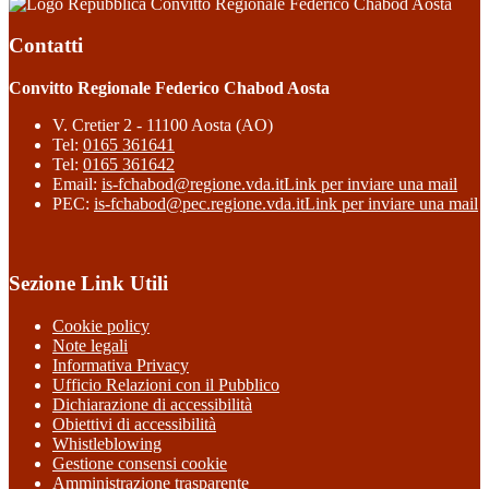
Convitto Regionale Federico Chabod Aosta
Contatti
Convitto Regionale Federico Chabod Aosta
V. Cretier 2 - 11100 Aosta (AO)
Tel:
0165 361641
Tel:
0165 361642
Email:
is-fchabod@regione.vda.it
Link per inviare una mail
PEC:
is-fchabod@pec.regione.vda.it
Link per inviare una mail
Sezione Link Utili
Cookie policy
Note legali
Informativa Privacy
Ufficio Relazioni con il Pubblico
Dichiarazione di accessibilità
Obiettivi di accessibilità
Whistleblowing
Gestione consensi cookie
Amministrazione trasparente