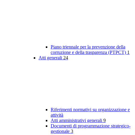
Piano triennale per la prevenzione della
corruzione e della trasparenza (PTPCT)
1
Atti generali
24
Riferimenti normativi su organizzazione e
attività
Atti amministrativi generali
9
Documenti di programmazione strategico-
gestionale
3