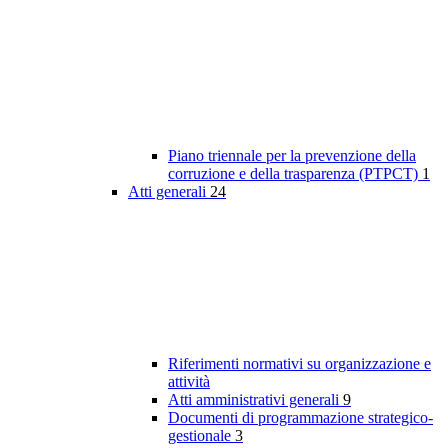
Piano triennale per la prevenzione della
corruzione e della trasparenza (PTPCT)
1
Atti generali
24
Riferimenti normativi su organizzazione e
attività
Atti amministrativi generali
9
Documenti di programmazione strategico-
gestionale
3