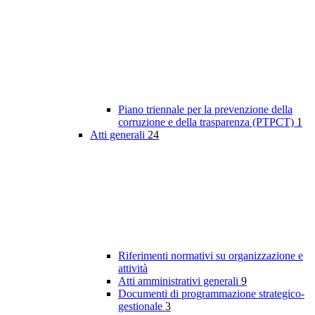
Piano triennale per la prevenzione della
corruzione e della trasparenza (PTPCT)
1
Atti generali
24
Riferimenti normativi su organizzazione e
attività
Atti amministrativi generali
9
Documenti di programmazione strategico-
gestionale
3