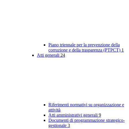
Piano triennale per la prevenzione della
corruzione e della trasparenza (PTPCT)
1
Atti generali
24
Riferimenti normativi su organizzazione e
attività
Atti amministrativi generali
9
Documenti di programmazione strategico-
gestionale
3