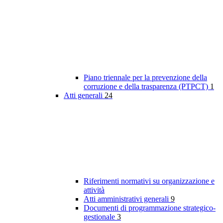
Piano triennale per la prevenzione della
corruzione e della trasparenza (PTPCT)
1
Atti generali
24
Riferimenti normativi su organizzazione e
attività
Atti amministrativi generali
9
Documenti di programmazione strategico-
gestionale
3