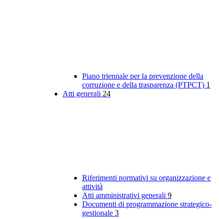
Piano triennale per la prevenzione della
corruzione e della trasparenza (PTPCT)
1
Atti generali
24
Riferimenti normativi su organizzazione e
attività
Atti amministrativi generali
9
Documenti di programmazione strategico-
gestionale
3