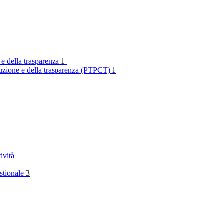
 e della trasparenza
1
rruzione e della trasparenza (PTPCT)
1
ività
stionale
3