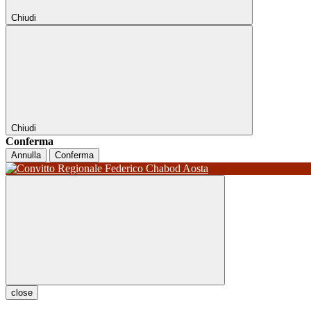
Chiudi
Chiudi
Conferma
Annulla
Conferma
close