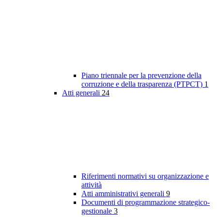
Piano triennale per la prevenzione della
corruzione e della trasparenza (PTPCT)
1
Atti generali
24
Riferimenti normativi su organizzazione e
attività
Atti amministrativi generali
9
Documenti di programmazione strategico-
gestionale
3