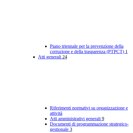
Piano triennale per la prevenzione della
corruzione e della trasparenza (PTPCT)
1
Atti generali
24
Riferimenti normativi su organizzazione e
attività
Atti amministrativi generali
9
Documenti di programmazione strategico-
gestionale
3