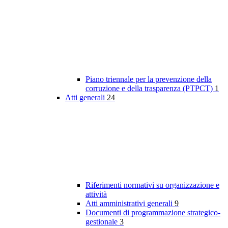
Piano triennale per la prevenzione della
corruzione e della trasparenza (PTPCT)
1
Atti generali
24
Riferimenti normativi su organizzazione e
attività
Atti amministrativi generali
9
Documenti di programmazione strategico-
gestionale
3