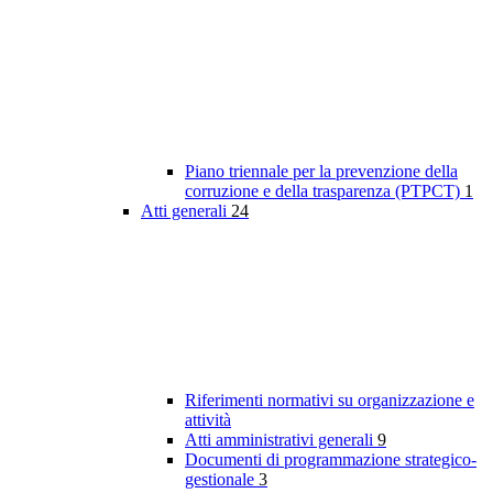
Piano triennale per la prevenzione della
corruzione e della trasparenza (PTPCT)
1
Atti generali
24
Riferimenti normativi su organizzazione e
attività
Atti amministrativi generali
9
Documenti di programmazione strategico-
gestionale
3