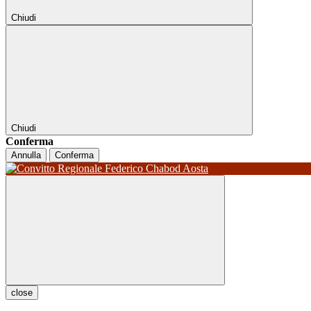
Chiudi
Chiudi
Conferma
Annulla
Conferma
close