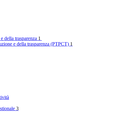
 e della trasparenza
1
rruzione e della trasparenza (PTPCT)
1
ività
stionale
3