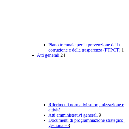
Piano triennale per la prevenzione della
corruzione e della trasparenza (PTPCT)
1
Atti generali
24
Riferimenti normativi su organizzazione e
attività
Atti amministrativi generali
9
Documenti di programmazione strategico-
gestionale
3