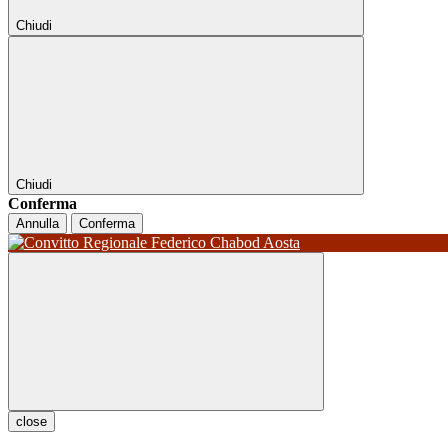
Chiudi
Chiudi
Conferma
Annulla
Conferma
close