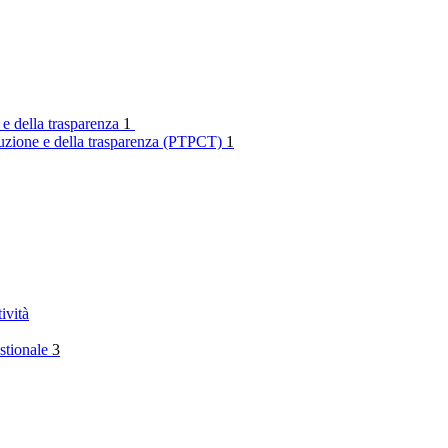
 e della trasparenza
1
rruzione e della trasparenza (PTPCT)
1
ività
stionale
3