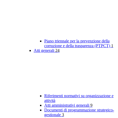
Piano triennale per la prevenzione della
corruzione e della trasparenza (PTPCT)
1
Atti generali
24
Riferimenti normativi su organizzazione e
attività
Atti amministrativi generali
9
Documenti di programmazione strategico-
gestionale
3