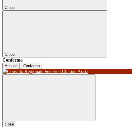
Chiudi
Chiudi
Conferma
Annulla
Conferma
close