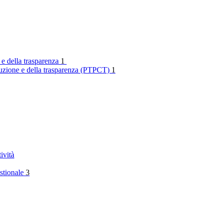
 e della trasparenza
1
rruzione e della trasparenza (PTPCT)
1
ività
stionale
3