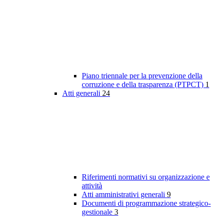
Piano triennale per la prevenzione della
corruzione e della trasparenza (PTPCT)
1
Atti generali
24
Riferimenti normativi su organizzazione e
attività
Atti amministrativi generali
9
Documenti di programmazione strategico-
gestionale
3