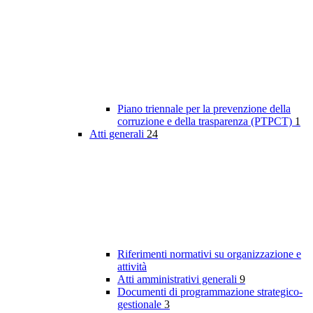
Piano triennale per la prevenzione della
corruzione e della trasparenza (PTPCT)
1
Atti generali
24
Riferimenti normativi su organizzazione e
attività
Atti amministrativi generali
9
Documenti di programmazione strategico-
gestionale
3