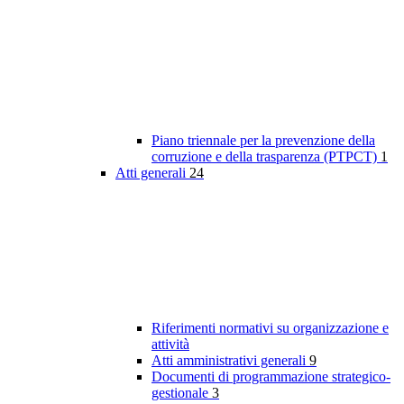
Piano triennale per la prevenzione della
corruzione e della trasparenza (PTPCT)
1
Atti generali
24
Riferimenti normativi su organizzazione e
attività
Atti amministrativi generali
9
Documenti di programmazione strategico-
gestionale
3