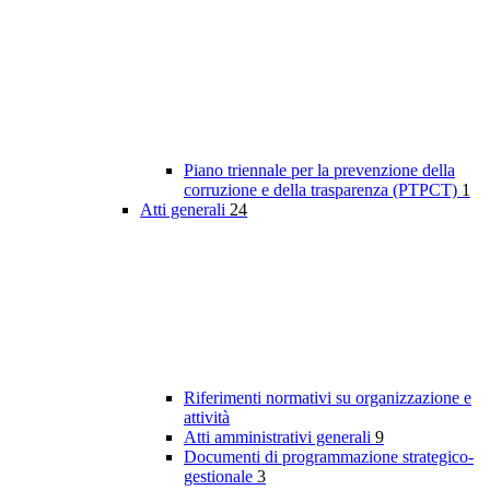
Piano triennale per la prevenzione della
corruzione e della trasparenza (PTPCT)
1
Atti generali
24
Riferimenti normativi su organizzazione e
attività
Atti amministrativi generali
9
Documenti di programmazione strategico-
gestionale
3