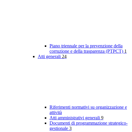
Piano triennale per la prevenzione della
corruzione e della trasparenza (PTPCT)
1
Atti generali
24
Riferimenti normativi su organizzazione e
attività
Atti amministrativi generali
9
Documenti di programmazione strategico-
gestionale
3