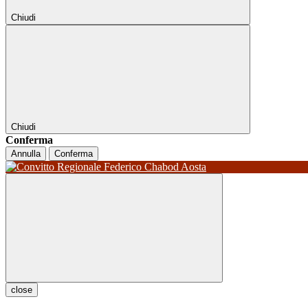
Chiudi
Chiudi
Conferma
Annulla
Conferma
close