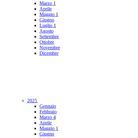
Marzo
1
Aprile
Maggio
1
Giugno
Luglio
1
Agosto
Settembre
Ottobre
Novembre
Dicembre
2025
Gennaio
Febbraio
Marzo
4
Aprile
Maggio
1
Giugno