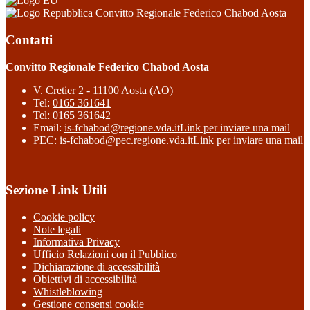
Convitto Regionale Federico Chabod Aosta
Contatti
Convitto Regionale Federico Chabod Aosta
V. Cretier 2 - 11100 Aosta (AO)
Tel:
0165 361641
Tel:
0165 361642
Email:
is-fchabod@regione.vda.it
Link per inviare una mail
PEC:
is-fchabod@pec.regione.vda.it
Link per inviare una mail
Sezione Link Utili
Cookie policy
Note legali
Informativa Privacy
Ufficio Relazioni con il Pubblico
Dichiarazione di accessibilità
Obiettivi di accessibilità
Whistleblowing
Gestione consensi cookie