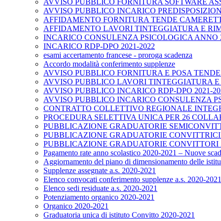
AVVISO PUBBLICO FORNITURA SOFTWARE ASS
AVVISO PUBBLICO INCARICO PREDISPOSIZION
AFFIDAMENTO FORNITURA TENDE CAMERETTE
AFFIDAMENTO LAVORI TINTEGGIATURA E RIM
INCARICO CONSULENZA PSICOLOGICA ANNO 2
INCARICO RDP-DPO 2021-2022
esami accertamento francese - proroga scadenza
Accordo modalità conferimento supplenze
AVVISO PUBBLICO FORNITURA E POSA TENDE CAM
AVVISO PUBBLICO LAVORI TINTEGGIATURA E 
AVVISO PUBBLICO INCARICO RDP-DPO 2021-20
AVVISO PUBBLICO INCARICO CONSULENZA PS
CONTRATTO COLLETTIVO REGIONALE INTEGRA
PROCEDURA SELETTIVA UNICA PER 26 COLLA
PUBBLICAZIONE GRADUATORIE SEMICONVITTO
PUBBLICAZIONE GRADUATORIE CONVITTRICI 
PUBBLICAZIONE GRADUATORIE CONVITTORI 2
Pagamento rate anno scolastico 2020-2021 – Nuove scadenz
Aggiornamento del piano di dimensionamento delle istituzi
Supplenze assegnate a.s. 2020-2021
Elenco convocati conferimento supplenze a.s. 2020-202
Elenco sedi residuate a.s. 2020-2021
Potenziamento organico 2020-2021
Organico 2020-2021
Graduatoria unica di istituto Convitto 2020-2021