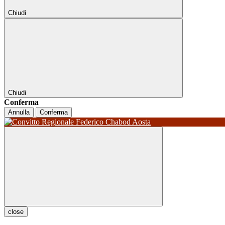
Chiudi
Chiudi
Conferma
Annulla
Conferma
close