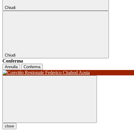
Chiudi
Chiudi
Conferma
Annulla
Conferma
close