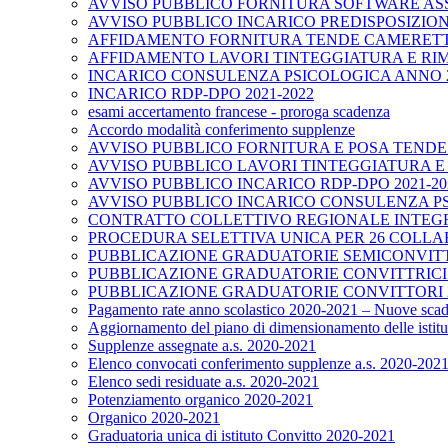
AVVISO PUBBLICO FORNITURA SOFTWARE ASS
AVVISO PUBBLICO INCARICO PREDISPOSIZION
AFFIDAMENTO FORNITURA TENDE CAMERETTE
AFFIDAMENTO LAVORI TINTEGGIATURA E RIM
INCARICO CONSULENZA PSICOLOGICA ANNO 2
INCARICO RDP-DPO 2021-2022
esami accertamento francese - proroga scadenza
Accordo modalità conferimento supplenze
AVVISO PUBBLICO FORNITURA E POSA TENDE CAM
AVVISO PUBBLICO LAVORI TINTEGGIATURA E 
AVVISO PUBBLICO INCARICO RDP-DPO 2021-20
AVVISO PUBBLICO INCARICO CONSULENZA PS
CONTRATTO COLLETTIVO REGIONALE INTEGRA
PROCEDURA SELETTIVA UNICA PER 26 COLLA
PUBBLICAZIONE GRADUATORIE SEMICONVITTO
PUBBLICAZIONE GRADUATORIE CONVITTRICI 
PUBBLICAZIONE GRADUATORIE CONVITTORI 2
Pagamento rate anno scolastico 2020-2021 – Nuove scadenz
Aggiornamento del piano di dimensionamento delle istituzi
Supplenze assegnate a.s. 2020-2021
Elenco convocati conferimento supplenze a.s. 2020-202
Elenco sedi residuate a.s. 2020-2021
Potenziamento organico 2020-2021
Organico 2020-2021
Graduatoria unica di istituto Convitto 2020-2021