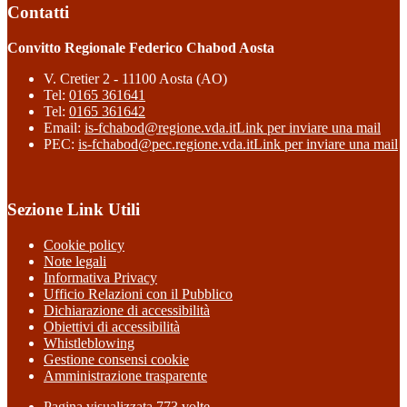
Contatti
Convitto Regionale Federico Chabod Aosta
V. Cretier 2 - 11100 Aosta (AO)
Tel:
0165 361641
Tel:
0165 361642
Email:
is-fchabod@regione.vda.it
Link per inviare una mail
PEC:
is-fchabod@pec.regione.vda.it
Link per inviare una mail
Sezione Link Utili
Cookie policy
Note legali
Informativa Privacy
Ufficio Relazioni con il Pubblico
Dichiarazione di accessibilità
Obiettivi di accessibilità
Whistleblowing
Gestione consensi cookie
Amministrazione trasparente
Pagina visualizzata
773
volte