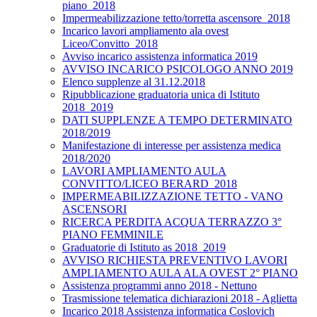
piano_2018
Impermeabilizzazione tetto/torretta ascensore_2018
Incarico lavori ampliamento ala ovest
Liceo/Convitto_2018
Avviso incarico assistenza informatica 2019
AVVISO INCARICO PSICOLOGO ANNO 2019
Elenco supplenze al 31.12.2018
Ripubblicazione graduatoria unica di Istituto
2018_2019
DATI SUPPLENZE A TEMPO DETERMINATO
2018/2019
Manifestazione di interesse per assistenza medica
2018/2020
LAVORI AMPLIAMENTO AULA
CONVITTO/LICEO BERARD_2018
IMPERMEABILIZZAZIONE TETTO - VANO
ASCENSORI
RICERCA PERDITA ACQUA TERRAZZO 3°
PIANO FEMMINILE
Graduatorie di Istituto as 2018_2019
AVVISO RICHIESTA PREVENTIVO LAVORI
AMPLIAMENTO AULA ALA OVEST 2° PIANO
Assistenza programmi anno 2018 - Nettuno
Trasmissione telematica dichiarazioni 2018 - Aglietta
Incarico 2018 Assistenza informatica Coslovich