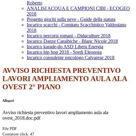
Roberto
ANALISI ACQUA E CAMPIONI CIBI - ECOGEO
2018
Progetto giochi sulla neve - Guide della natura
Incarico scacchi - Comitato Scacchistico Valdostano
2018
Incarico percorsi romani - Didaculture 2018
Incarico Danze Caraibiche - Blanc Nicole 2018
Incarico karade-do ASD Libera Energia
Incarico hip hop 2018 - Sordi Eleonora
Incarico consulente psicologo Calvarese 2018
AVVISO RICHIESTA PREVENTIVO
LAVORI AMPLIAMENTO AULA ALA
OVEST 2° PIANO
Allegati
Avviso richiesta preventivo lavori ampliamento aula ala
ovest_2018.doc.pdf
File PDF
Contatore click: 47