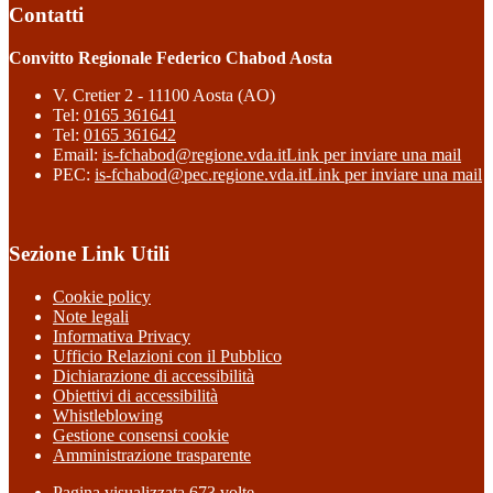
Contatti
Convitto Regionale Federico Chabod Aosta
V. Cretier 2 - 11100 Aosta (AO)
Tel:
0165 361641
Tel:
0165 361642
Email:
is-fchabod@regione.vda.it
Link per inviare una mail
PEC:
is-fchabod@pec.regione.vda.it
Link per inviare una mail
Sezione Link Utili
Cookie policy
Note legali
Informativa Privacy
Ufficio Relazioni con il Pubblico
Dichiarazione di accessibilità
Obiettivi di accessibilità
Whistleblowing
Gestione consensi cookie
Amministrazione trasparente
Pagina visualizzata
673
volte