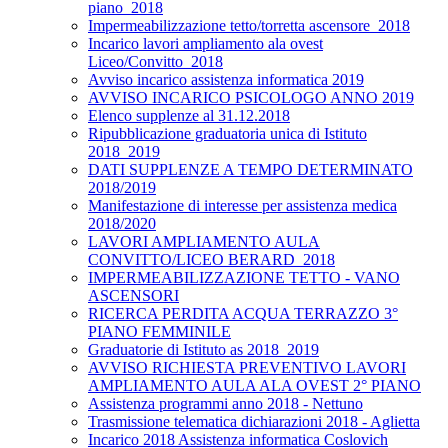
piano_2018
Impermeabilizzazione tetto/torretta ascensore_2018
Incarico lavori ampliamento ala ovest
Liceo/Convitto_2018
Avviso incarico assistenza informatica 2019
AVVISO INCARICO PSICOLOGO ANNO 2019
Elenco supplenze al 31.12.2018
Ripubblicazione graduatoria unica di Istituto
2018_2019
DATI SUPPLENZE A TEMPO DETERMINATO
2018/2019
Manifestazione di interesse per assistenza medica
2018/2020
LAVORI AMPLIAMENTO AULA
CONVITTO/LICEO BERARD_2018
IMPERMEABILIZZAZIONE TETTO - VANO
ASCENSORI
RICERCA PERDITA ACQUA TERRAZZO 3°
PIANO FEMMINILE
Graduatorie di Istituto as 2018_2019
AVVISO RICHIESTA PREVENTIVO LAVORI
AMPLIAMENTO AULA ALA OVEST 2° PIANO
Assistenza programmi anno 2018 - Nettuno
Trasmissione telematica dichiarazioni 2018 - Aglietta
Incarico 2018 Assistenza informatica Coslovich