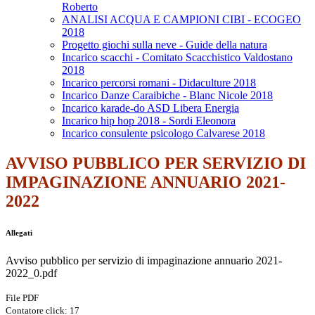
Roberto
ANALISI ACQUA E CAMPIONI CIBI - ECOGEO
2018
Progetto giochi sulla neve - Guide della natura
Incarico scacchi - Comitato Scacchistico Valdostano
2018
Incarico percorsi romani - Didaculture 2018
Incarico Danze Caraibiche - Blanc Nicole 2018
Incarico karade-do ASD Libera Energia
Incarico hip hop 2018 - Sordi Eleonora
Incarico consulente psicologo Calvarese 2018
AVVISO PUBBLICO PER SERVIZIO DI
IMPAGINAZIONE ANNUARIO 2021-
2022
Allegati
Avviso pubblico per servizio di impaginazione annuario 2021-
2022_0.pdf
File PDF
Contatore click: 17