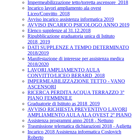
Impermeabilizzazione tetto/torretta ascensore_2018
Incarico lavori ampliamento ala ovest
Liceo/Convitto_2018
Avviso incarico assistenza informatica 2019
AVVISO INCARICO PSICOLOGO ANNO 2019
Elenco supplenze al 31.12.2018
Ripubblicazione graduatoria unica di Istituto
2018_2019
DATI SUPPLENZE A TEMPO DETERMINATO
2018/2019
Manifestazione di interesse per assistenza medica
2018/2020
LAVORI AMPLIAMENTO AULA
CONVITTO/LICEO BERARD_2018
IMPERMEABILIZZAZIONE TETTO - VANO
ASCENSORI
RICERCA PERDITA ACQUA TERRAZZO 3°
PIANO FEMMINILE
Graduatorie di Istituto as 2018_2019
AVVISO RICHIESTA PREVENTIVO LAVORI
AMPLIAMENTO AULA ALA OVEST 2° PIANO
Assistenza programmi anno 2018 - Nettuno
Trasmissione telematica dichiarazioni 2018 - Aglietta
Incarico 2018 Assistenza informatica Coslovich
Roberto