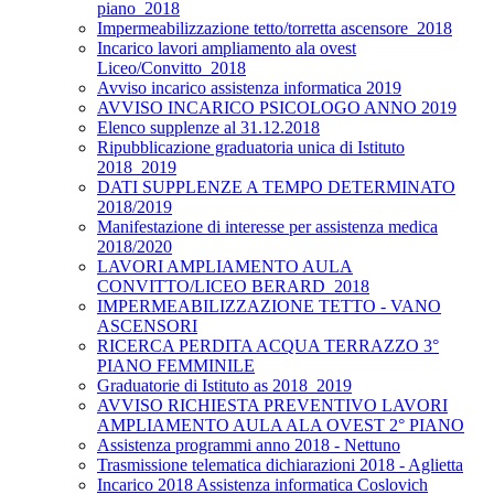
piano_2018
Impermeabilizzazione tetto/torretta ascensore_2018
Incarico lavori ampliamento ala ovest
Liceo/Convitto_2018
Avviso incarico assistenza informatica 2019
AVVISO INCARICO PSICOLOGO ANNO 2019
Elenco supplenze al 31.12.2018
Ripubblicazione graduatoria unica di Istituto
2018_2019
DATI SUPPLENZE A TEMPO DETERMINATO
2018/2019
Manifestazione di interesse per assistenza medica
2018/2020
LAVORI AMPLIAMENTO AULA
CONVITTO/LICEO BERARD_2018
IMPERMEABILIZZAZIONE TETTO - VANO
ASCENSORI
RICERCA PERDITA ACQUA TERRAZZO 3°
PIANO FEMMINILE
Graduatorie di Istituto as 2018_2019
AVVISO RICHIESTA PREVENTIVO LAVORI
AMPLIAMENTO AULA ALA OVEST 2° PIANO
Assistenza programmi anno 2018 - Nettuno
Trasmissione telematica dichiarazioni 2018 - Aglietta
Incarico 2018 Assistenza informatica Coslovich