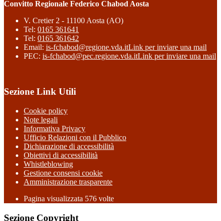
Convitto Regionale Federico Chabod Aosta
V. Cretier 2 - 11100 Aosta (AO)
Tel:
0165 361641
Tel:
0165 361642
Email:
is-fchabod@regione.vda.it
Link per inviare una mail
PEC:
is-fchabod@pec.regione.vda.it
Link per inviare una mail
Sezione Link Utili
Cookie policy
Note legali
Informativa Privacy
Ufficio Relazioni con il Pubblico
Dichiarazione di accessibilità
Obiettivi di accessibilità
Whistleblowing
Gestione consensi cookie
Amministrazione trasparente
Pagina visualizzata
576
volte
Sezione Copyright