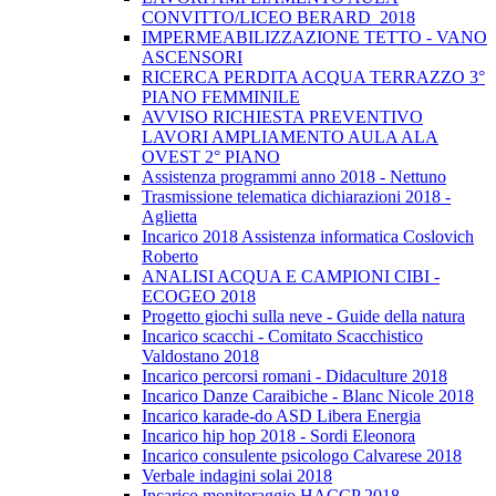
CONVITTO/LICEO BERARD_2018
IMPERMEABILIZZAZIONE TETTO - VANO
ASCENSORI
RICERCA PERDITA ACQUA TERRAZZO 3°
PIANO FEMMINILE
AVVISO RICHIESTA PREVENTIVO
LAVORI AMPLIAMENTO AULA ALA
OVEST 2° PIANO
Assistenza programmi anno 2018 - Nettuno
Trasmissione telematica dichiarazioni 2018 -
Aglietta
Incarico 2018 Assistenza informatica Coslovich
Roberto
ANALISI ACQUA E CAMPIONI CIBI -
ECOGEO 2018
Progetto giochi sulla neve - Guide della natura
Incarico scacchi - Comitato Scacchistico
Valdostano 2018
Incarico percorsi romani - Didaculture 2018
Incarico Danze Caraibiche - Blanc Nicole 2018
Incarico karade-do ASD Libera Energia
Incarico hip hop 2018 - Sordi Eleonora
Incarico consulente psicologo Calvarese 2018
Verbale indagini solai 2018
Incarico monitoraggio HACCP 2018