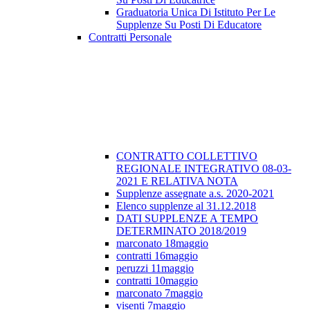
Graduatoria Unica Di Istituto Per Le
Supplenze Su Posti Di Educatore
Contratti Personale
CONTRATTO COLLETTIVO
REGIONALE INTEGRATIVO 08-03-
2021 E RELATIVA NOTA
Supplenze assegnate a.s. 2020-2021
Elenco supplenze al 31.12.2018
DATI SUPPLENZE A TEMPO
DETERMINATO 2018/2019
marconato 18maggio
contratti 16maggio
peruzzi 11maggio
contratti 10maggio
marconato 7maggio
visenti 7maggio