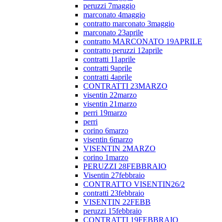
peruzzi 7maggio
marconato 4maggio
contratto marconato 3maggio
marconato 23aprile
contratto MARCONATO 19APRILE
contratto peruzzi 12aprile
contratti 11aprile
contratti 9aprile
contratti 4aprile
CONTRATTI 23MARZO
visentin 22marzo
visentin 21marzo
perri 19marzo
perri
corino 6marzo
visentin 6marzo
VISENTIN 2MARZO
corino 1marzo
PERUZZI 28FEBBRAIO
Visentin 27febbraio
CONTRATTO VISENTIN26/2
contratti 23febbraio
VISENTIN 22FEBB
peruzzi 15febbraio
CONTRATTI 19FEBBRAIO