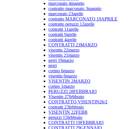
marconato 4maggio
contratto marconato 3maggio
marconato 23aprile
contratto MARCONATO 19APRILE
contratto peruzzi 12aprile
contratti 11aprile
contratti 9aprile
contratti 4aprile
CONTRATTI 23MARZO
visentin 22marzo
visentin 21marzo
perri 19marzo
perri
corino 6marzo
visentin 6marzo
VISENTIN 2MARZO
corino 1marzo
PERUZZI 28FEBBRAIO
Visentin 27febbraio
CONTRATTO VISENTIN26/2
contratti 23febbraio
VISENTIN 22FEBB
peruzzi 15febbraio
CONTRATTI 19FEBBRAIO
CONTRATTI 29GENNAIO