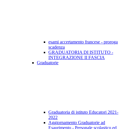
esami accertamento francese - proroga
scadenza
GRADUATORIA DI ISTITUTO -
INTEGRAZIONE II FASCIA
Graduatorie
Graduatoria di istituto Educatori 2021-
2022
Aggiornamento Graduatorie ad
Esaurimento - Personale scolastico ed