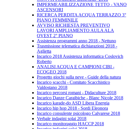
IMPERMEABILIZZAZIONE TETTO - VANO
ASCENSORI
RICERCA PERDITA ACQUA TERRAZZO 3°
PIANO FEMMINILE
AVVISO RICHIESTA PREVENTIVO
LAVORI AMPLIAMENTO AULA ALA
OVEST 2° PIANO
Assistenza programmi anno 2018 - Nettuno
Trasmissione telematica dichiarazioni 2018 -
Aglietta
Incarico 2018 Assistenza informatica Coslovich
Roberto
ANALISI ACQUA E CAMPIONI CIBI -
ECOGEO 2018
Progetto giochi sulla neve - Guide della natura
Incarico scacchi - Comitato Scacchistico
Valdostano 2018
Incarico percorsi romani - Didaculture 2018
Incarico Danze Caraibiche - Blanc Nicole 2018
Incarico karade-do ASD Libera Energia
Incarico hip hop 2018 - Sordi Eleonora
Incarico consulente psicologo Calvarese 2018
Verbale indagini solai 2018
Incarico monitoraggio HACCP 2018
Incarico indagini solai 2018