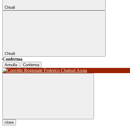
Chiudi
Chiudi
Conferma
Annulla
Conferma
close