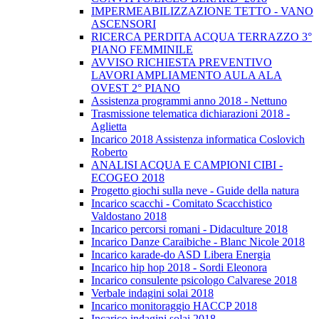
IMPERMEABILIZZAZIONE TETTO - VANO
ASCENSORI
RICERCA PERDITA ACQUA TERRAZZO 3°
PIANO FEMMINILE
AVVISO RICHIESTA PREVENTIVO
LAVORI AMPLIAMENTO AULA ALA
OVEST 2° PIANO
Assistenza programmi anno 2018 - Nettuno
Trasmissione telematica dichiarazioni 2018 -
Aglietta
Incarico 2018 Assistenza informatica Coslovich
Roberto
ANALISI ACQUA E CAMPIONI CIBI -
ECOGEO 2018
Progetto giochi sulla neve - Guide della natura
Incarico scacchi - Comitato Scacchistico
Valdostano 2018
Incarico percorsi romani - Didaculture 2018
Incarico Danze Caraibiche - Blanc Nicole 2018
Incarico karade-do ASD Libera Energia
Incarico hip hop 2018 - Sordi Eleonora
Incarico consulente psicologo Calvarese 2018
Verbale indagini solai 2018
Incarico monitoraggio HACCP 2018
Incarico indagini solai 2018