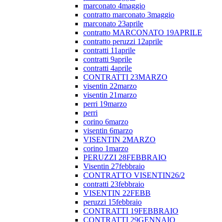
marconato 4maggio
contratto marconato 3maggio
marconato 23aprile
contratto MARCONATO 19APRILE
contratto peruzzi 12aprile
contratti 11aprile
contratti 9aprile
contratti 4aprile
CONTRATTI 23MARZO
visentin 22marzo
visentin 21marzo
perri 19marzo
perri
corino 6marzo
visentin 6marzo
VISENTIN 2MARZO
corino 1marzo
PERUZZI 28FEBBRAIO
Visentin 27febbraio
CONTRATTO VISENTIN26/2
contratti 23febbraio
VISENTIN 22FEBB
peruzzi 15febbraio
CONTRATTI 19FEBBRAIO
CONTRATTI 29GENNAIO