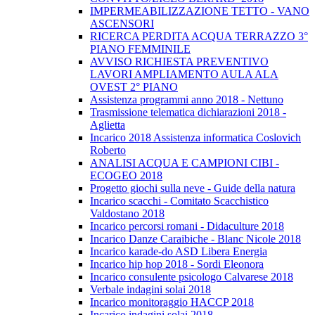
IMPERMEABILIZZAZIONE TETTO - VANO
ASCENSORI
RICERCA PERDITA ACQUA TERRAZZO 3°
PIANO FEMMINILE
AVVISO RICHIESTA PREVENTIVO
LAVORI AMPLIAMENTO AULA ALA
OVEST 2° PIANO
Assistenza programmi anno 2018 - Nettuno
Trasmissione telematica dichiarazioni 2018 -
Aglietta
Incarico 2018 Assistenza informatica Coslovich
Roberto
ANALISI ACQUA E CAMPIONI CIBI -
ECOGEO 2018
Progetto giochi sulla neve - Guide della natura
Incarico scacchi - Comitato Scacchistico
Valdostano 2018
Incarico percorsi romani - Didaculture 2018
Incarico Danze Caraibiche - Blanc Nicole 2018
Incarico karade-do ASD Libera Energia
Incarico hip hop 2018 - Sordi Eleonora
Incarico consulente psicologo Calvarese 2018
Verbale indagini solai 2018
Incarico monitoraggio HACCP 2018
Incarico indagini solai 2018