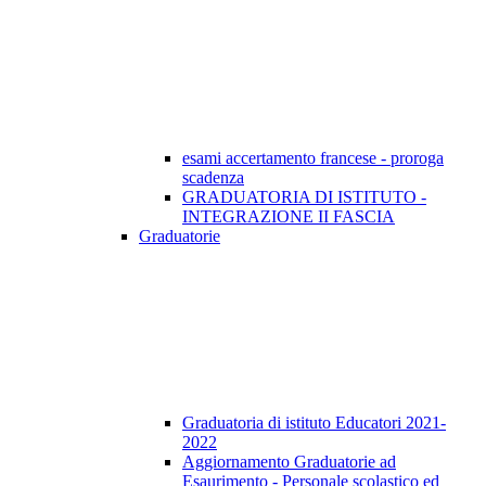
esami accertamento francese - proroga
scadenza
GRADUATORIA DI ISTITUTO -
INTEGRAZIONE II FASCIA
Graduatorie
Graduatoria di istituto Educatori 2021-
2022
Aggiornamento Graduatorie ad
Esaurimento - Personale scolastico ed