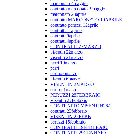
marconato 4maggio
contratto marconato 3maggio
marconato 23aprile
contratto MARCONATO 19APRILE
contratto peruzzi 12aprile
contratti 11aprile
contratti 9aprile
contratti 4aprile
CONTRATTI 23MARZO
visentin 22marzo
visentin 21marzo
perri 19marzo
perri
corino 6marzo
visentin 6marzo
VISENTIN 2MARZO
corino 1marzo
PERUZZI 28FEBBRAIO
Visentin 27febbraio
CONTRATTO VISENTIN26/2
contratti 23febbraio
VISENTIN 22FEBB
peruzzi 15febbraio
CONTRATTI 19FEBBRAIO
CONTRATTI 29GENNAIO