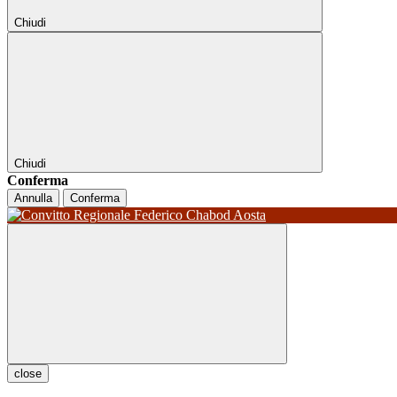
Chiudi
Chiudi
Conferma
Annulla
Conferma
close