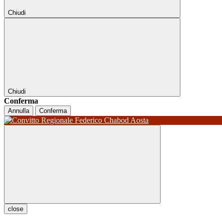
Chiudi
Chiudi
Conferma
Annulla
Conferma
close