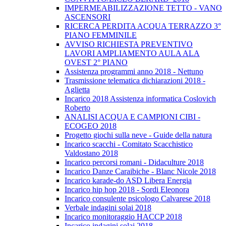
IMPERMEABILIZZAZIONE TETTO - VANO
ASCENSORI
RICERCA PERDITA ACQUA TERRAZZO 3°
PIANO FEMMINILE
AVVISO RICHIESTA PREVENTIVO
LAVORI AMPLIAMENTO AULA ALA
OVEST 2° PIANO
Assistenza programmi anno 2018 - Nettuno
Trasmissione telematica dichiarazioni 2018 -
Aglietta
Incarico 2018 Assistenza informatica Coslovich
Roberto
ANALISI ACQUA E CAMPIONI CIBI -
ECOGEO 2018
Progetto giochi sulla neve - Guide della natura
Incarico scacchi - Comitato Scacchistico
Valdostano 2018
Incarico percorsi romani - Didaculture 2018
Incarico Danze Caraibiche - Blanc Nicole 2018
Incarico karade-do ASD Libera Energia
Incarico hip hop 2018 - Sordi Eleonora
Incarico consulente psicologo Calvarese 2018
Verbale indagini solai 2018
Incarico monitoraggio HACCP 2018
Incarico indagini solai 2018