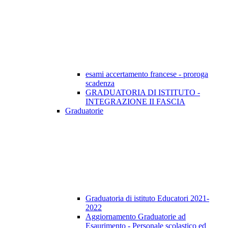
esami accertamento francese - proroga
scadenza
GRADUATORIA DI ISTITUTO -
INTEGRAZIONE II FASCIA
Graduatorie
Graduatoria di istituto Educatori 2021-
2022
Aggiornamento Graduatorie ad
Esaurimento - Personale scolastico ed