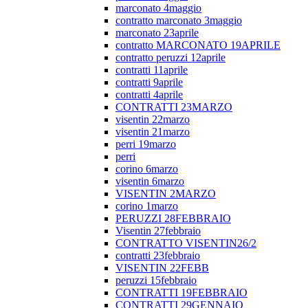
marconato 4maggio
contratto marconato 3maggio
marconato 23aprile
contratto MARCONATO 19APRILE
contratto peruzzi 12aprile
contratti 11aprile
contratti 9aprile
contratti 4aprile
CONTRATTI 23MARZO
visentin 22marzo
visentin 21marzo
perri 19marzo
perri
corino 6marzo
visentin 6marzo
VISENTIN 2MARZO
corino 1marzo
PERUZZI 28FEBBRAIO
Visentin 27febbraio
CONTRATTO VISENTIN26/2
contratti 23febbraio
VISENTIN 22FEBB
peruzzi 15febbraio
CONTRATTI 19FEBBRAIO
CONTRATTI 29GENNAIO