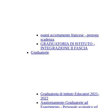
esami accertamento francese - proroga
scadenza
GRADUATORIA DI ISTITUTO -
INTEGRAZIONE II FASCIA
Graduatorie
Graduatoria di istituto Educatori 2021-
2022
Aggiornamento Graduatorie ad
Esaurimento - Personale scolastico ed