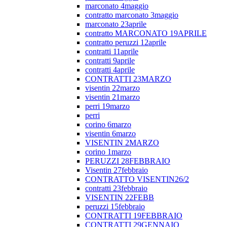
marconato 4maggio
contratto marconato 3maggio
marconato 23aprile
contratto MARCONATO 19APRILE
contratto peruzzi 12aprile
contratti 11aprile
contratti 9aprile
contratti 4aprile
CONTRATTI 23MARZO
visentin 22marzo
visentin 21marzo
perri 19marzo
perri
corino 6marzo
visentin 6marzo
VISENTIN 2MARZO
corino 1marzo
PERUZZI 28FEBBRAIO
Visentin 27febbraio
CONTRATTO VISENTIN26/2
contratti 23febbraio
VISENTIN 22FEBB
peruzzi 15febbraio
CONTRATTI 19FEBBRAIO
CONTRATTI 29GENNAIO