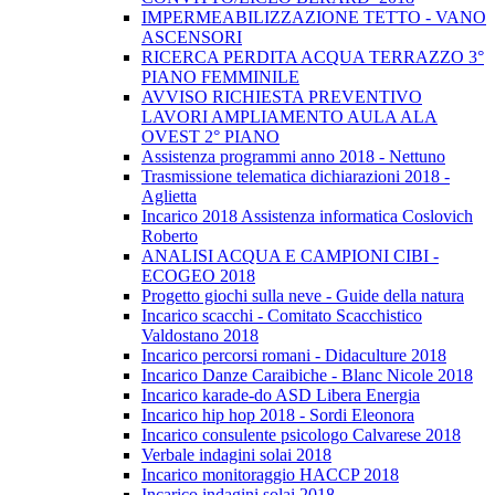
IMPERMEABILIZZAZIONE TETTO - VANO
ASCENSORI
RICERCA PERDITA ACQUA TERRAZZO 3°
PIANO FEMMINILE
AVVISO RICHIESTA PREVENTIVO
LAVORI AMPLIAMENTO AULA ALA
OVEST 2° PIANO
Assistenza programmi anno 2018 - Nettuno
Trasmissione telematica dichiarazioni 2018 -
Aglietta
Incarico 2018 Assistenza informatica Coslovich
Roberto
ANALISI ACQUA E CAMPIONI CIBI -
ECOGEO 2018
Progetto giochi sulla neve - Guide della natura
Incarico scacchi - Comitato Scacchistico
Valdostano 2018
Incarico percorsi romani - Didaculture 2018
Incarico Danze Caraibiche - Blanc Nicole 2018
Incarico karade-do ASD Libera Energia
Incarico hip hop 2018 - Sordi Eleonora
Incarico consulente psicologo Calvarese 2018
Verbale indagini solai 2018
Incarico monitoraggio HACCP 2018
Incarico indagini solai 2018