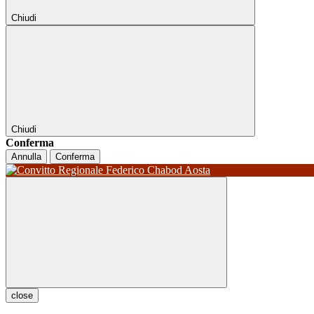
Chiudi
Chiudi
Conferma
Annulla
Conferma
close