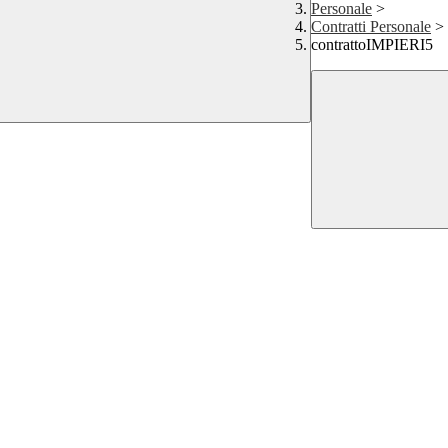
Personale
>
Contratti Personale
>
contrattoIMPIERI5