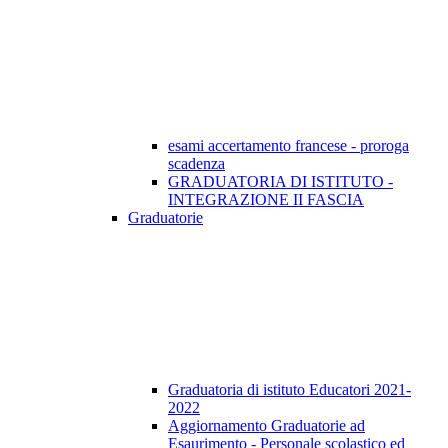
esami accertamento francese - proroga
scadenza
GRADUATORIA DI ISTITUTO -
INTEGRAZIONE II FASCIA
Graduatorie
Graduatoria di istituto Educatori 2021-
2022
Aggiornamento Graduatorie ad
Esaurimento - Personale scolastico ed