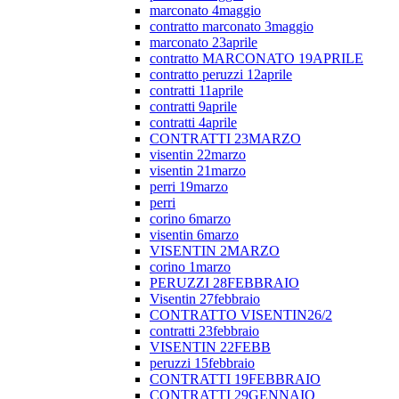
marconato 4maggio
contratto marconato 3maggio
marconato 23aprile
contratto MARCONATO 19APRILE
contratto peruzzi 12aprile
contratti 11aprile
contratti 9aprile
contratti 4aprile
CONTRATTI 23MARZO
visentin 22marzo
visentin 21marzo
perri 19marzo
perri
corino 6marzo
visentin 6marzo
VISENTIN 2MARZO
corino 1marzo
PERUZZI 28FEBBRAIO
Visentin 27febbraio
CONTRATTO VISENTIN26/2
contratti 23febbraio
VISENTIN 22FEBB
peruzzi 15febbraio
CONTRATTI 19FEBBRAIO
CONTRATTI 29GENNAIO