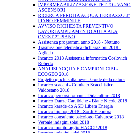
IMPERMEABILIZZAZIONE TETTO - VANO
ASCENSORI
RICERCA PERDITA ACQUA TERRAZZO 3°
PIANO FEMMINILE
AVVISO RICHIESTA PREVENTIVO
LAVORI AMPLIAMENTO AULA ALA
OVEST 2° PIANO
Assistenza programmi anno 2018 - Nettuno
Trasmissione telematica dichiarazioni 2018 -
Aglietta
Incarico 2018 Assistenza informatica Coslovich
Roberto
ANALISI ACQUA E CAMPIONI CIBI -
ECOGEO 2018
Progetto giochi sulla neve - Guide della natura
Incarico scacchi - Comitato Scacchistico
Valdostano 2018
Incarico percorsi romani - Didaculture 2018
Incarico Danze Caraibiche - Blanc Nicole 2018
Incarico karade-do ASD Libera Energia
Incarico hip hop 2018 - Sordi Eleonora
Incarico consulente psicologo Calvarese 2018
Verbale indagini solai 2018
Incarico monitoraggio HACCP 2018
Incarico indagini solai 2018