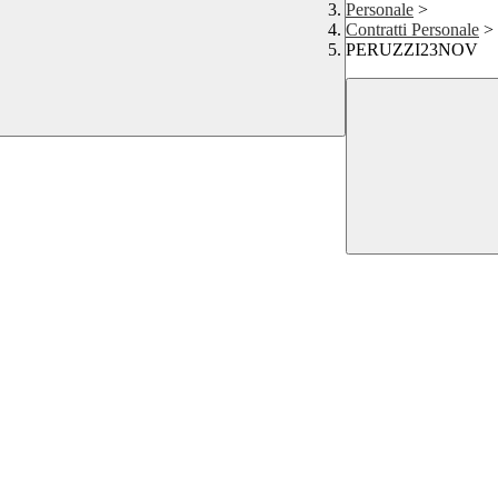
Personale
>
Contratti Personale
>
PERUZZI23NOV