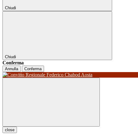
Chiudi
Chiudi
Conferma
Annulla
Conferma
close