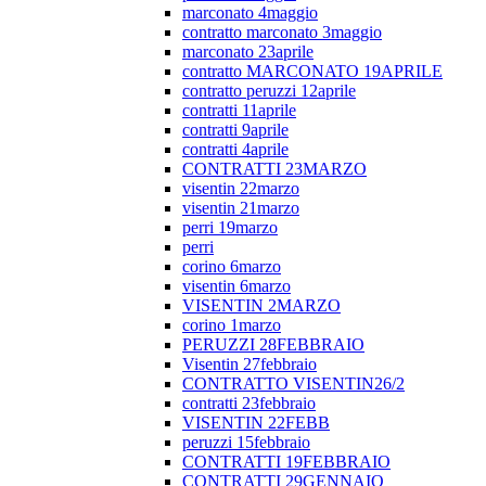
marconato 4maggio
contratto marconato 3maggio
marconato 23aprile
contratto MARCONATO 19APRILE
contratto peruzzi 12aprile
contratti 11aprile
contratti 9aprile
contratti 4aprile
CONTRATTI 23MARZO
visentin 22marzo
visentin 21marzo
perri 19marzo
perri
corino 6marzo
visentin 6marzo
VISENTIN 2MARZO
corino 1marzo
PERUZZI 28FEBBRAIO
Visentin 27febbraio
CONTRATTO VISENTIN26/2
contratti 23febbraio
VISENTIN 22FEBB
peruzzi 15febbraio
CONTRATTI 19FEBBRAIO
CONTRATTI 29GENNAIO