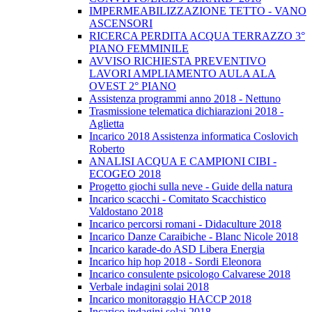
IMPERMEABILIZZAZIONE TETTO - VANO
ASCENSORI
RICERCA PERDITA ACQUA TERRAZZO 3°
PIANO FEMMINILE
AVVISO RICHIESTA PREVENTIVO
LAVORI AMPLIAMENTO AULA ALA
OVEST 2° PIANO
Assistenza programmi anno 2018 - Nettuno
Trasmissione telematica dichiarazioni 2018 -
Aglietta
Incarico 2018 Assistenza informatica Coslovich
Roberto
ANALISI ACQUA E CAMPIONI CIBI -
ECOGEO 2018
Progetto giochi sulla neve - Guide della natura
Incarico scacchi - Comitato Scacchistico
Valdostano 2018
Incarico percorsi romani - Didaculture 2018
Incarico Danze Caraibiche - Blanc Nicole 2018
Incarico karade-do ASD Libera Energia
Incarico hip hop 2018 - Sordi Eleonora
Incarico consulente psicologo Calvarese 2018
Verbale indagini solai 2018
Incarico monitoraggio HACCP 2018
Incarico indagini solai 2018