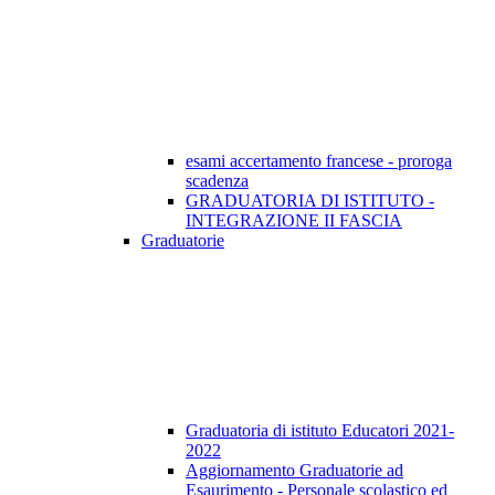
esami accertamento francese - proroga
scadenza
GRADUATORIA DI ISTITUTO -
INTEGRAZIONE II FASCIA
Graduatorie
Graduatoria di istituto Educatori 2021-
2022
Aggiornamento Graduatorie ad
Esaurimento - Personale scolastico ed