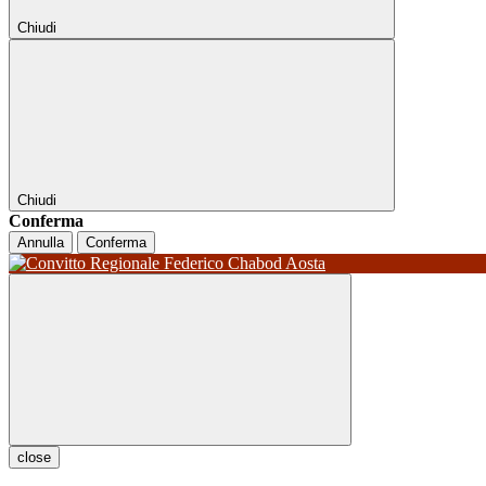
Chiudi
Chiudi
Conferma
Annulla
Conferma
close