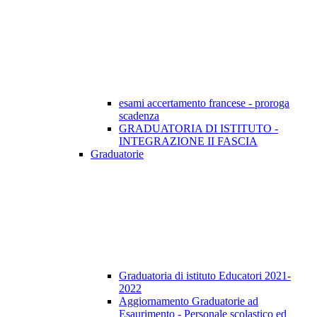
esami accertamento francese - proroga
scadenza
GRADUATORIA DI ISTITUTO -
INTEGRAZIONE II FASCIA
Graduatorie
Graduatoria di istituto Educatori 2021-
2022
Aggiornamento Graduatorie ad
Esaurimento - Personale scolastico ed