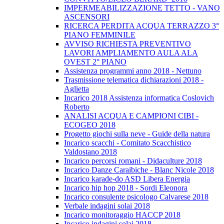
IMPERMEABILIZZAZIONE TETTO - VANO
ASCENSORI
RICERCA PERDITA ACQUA TERRAZZO 3°
PIANO FEMMINILE
AVVISO RICHIESTA PREVENTIVO
LAVORI AMPLIAMENTO AULA ALA
OVEST 2° PIANO
Assistenza programmi anno 2018 - Nettuno
Trasmissione telematica dichiarazioni 2018 -
Aglietta
Incarico 2018 Assistenza informatica Coslovich
Roberto
ANALISI ACQUA E CAMPIONI CIBI -
ECOGEO 2018
Progetto giochi sulla neve - Guide della natura
Incarico scacchi - Comitato Scacchistico
Valdostano 2018
Incarico percorsi romani - Didaculture 2018
Incarico Danze Caraibiche - Blanc Nicole 2018
Incarico karade-do ASD Libera Energia
Incarico hip hop 2018 - Sordi Eleonora
Incarico consulente psicologo Calvarese 2018
Verbale indagini solai 2018
Incarico monitoraggio HACCP 2018
Incarico indagini solai 2018