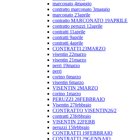
marconato 4maggio
contratto marconato 3maggio
marconato 23aprile
contratto MARCONATO 19APRILE
contratto peruzzi 12aprile
contratti 11aprile
contratti 9aprile
contratti 4aprile
CONTRATTI 23MARZO
visentin 22marzo
visentin 21marzo
perri 19marzo
perri
corino 6marzo
visentin 6marzo
VISENTIN 2MARZO
corino 1marzo
PERUZZI 28FEBBRAIO
Visentin 27febbraio
CONTRATTO VISENTIN26/2
contratti 23febbraio
VISENTIN 22FEBB
peruzzi 15febbraio
CONTRATTI 19FEBBRAIO
CONTRATTI 29GENNAIO