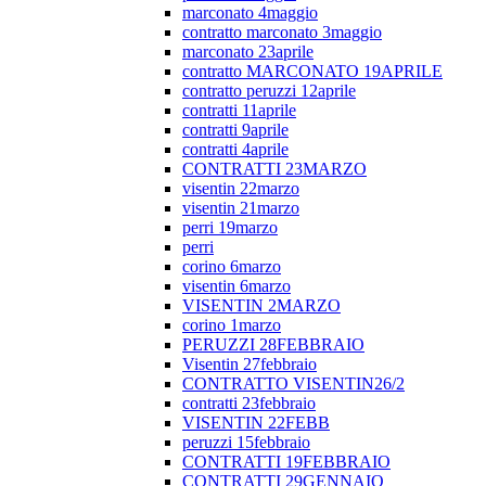
marconato 4maggio
contratto marconato 3maggio
marconato 23aprile
contratto MARCONATO 19APRILE
contratto peruzzi 12aprile
contratti 11aprile
contratti 9aprile
contratti 4aprile
CONTRATTI 23MARZO
visentin 22marzo
visentin 21marzo
perri 19marzo
perri
corino 6marzo
visentin 6marzo
VISENTIN 2MARZO
corino 1marzo
PERUZZI 28FEBBRAIO
Visentin 27febbraio
CONTRATTO VISENTIN26/2
contratti 23febbraio
VISENTIN 22FEBB
peruzzi 15febbraio
CONTRATTI 19FEBBRAIO
CONTRATTI 29GENNAIO