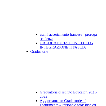
esami accertamento francese - proroga
scadenza
GRADUATORIA DI ISTITUTO -
INTEGRAZIONE II FASCIA
Graduatorie
Graduatoria di istituto Educatori 2021-
2022
Aggiornamento Graduatorie ad
Esaurimento - Personale scolastico ed