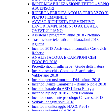
IMPERMEABILIZZAZIONE TETTO - VANO
ASCENSORI
RICERCA PERDITA ACQUA TERRAZZO 3°
PIANO FEMMINILE
AVVISO RICHIESTA PREVENTIVO
LAVORI AMPLIAMENTO AULA ALA
OVEST 2° PIANO
Assistenza programmi anno 2018 - Nettuno
Trasmissione telematica dichiarazioni 2018 -
Aglietta
Incarico 2018 Assistenza informatica Coslovich
Roberto
ANALISI ACQUA E CAMPIONI CIBI -
ECOGEO 2018
Progetto giochi sulla neve - Guide della natura
Incarico scacchi - Comitato Scacchistico
Valdostano 2018
Incarico percorsi romani - Didaculture 2018
Incarico Danze Caraibiche - Blanc Nicole 2018
Incarico karade-do ASD Libera Energia
Incarico hip hop 2018 - Sordi Eleonora
Incarico consulente psicologo Calvarese 2018
Verbale indagini solai 2018
Incarico monitoraggio HACCP 2018
Incarico indagini solai 2018